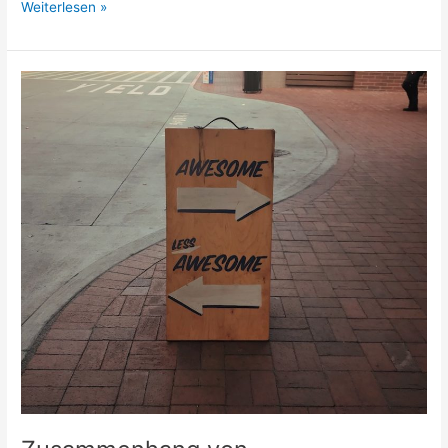
Professionelle
Weiterlesen »
Arbeit
und
der
Resilienzfaktor
Spiritualität